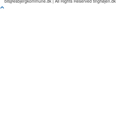
bit@esbjergkommune.dk | All Rights Reserved tinghøjen.dk